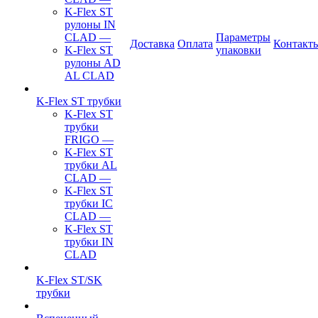
K-Flex ST
рулоны IN
CLAD
—
Параметры
Доставка
Оплата
Контакт
K-Flex ST
упаковки
рулоны AD
AL CLAD
K-Flex ST трубки
K-Flex ST
трубки
FRIGO
—
K-Flex ST
трубки AL
CLAD
—
K-Flex ST
трубки IC
CLAD
—
K-Flex ST
трубки IN
CLAD
K-Flex ST/SK
трубки