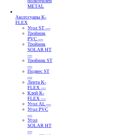
полиэтилен
METAL
Аксессуары K-
FLEX
Угол ST
—
Тройник
PVC
—
Тройник
SOLAR HT
—
Тройник ST
—
Подвес ST
—
Лента K-
FLEX
—
Клей K-
FLEX
—
Угол AL
—
Угол PVC
—
Угол
SOLAR HT
—