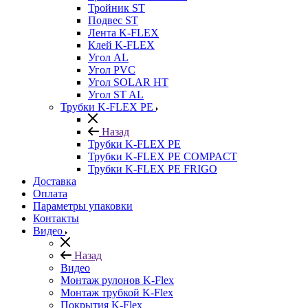
Тройник ST
Подвес ST
Лента K-FLEX
Клей K-FLEX
Угол AL
Угол PVC
Угол SOLAR HT
Угол ST AL
Трубки K-FLEX PE
Назад
Трубки K-FLEX PE
Трубки K-FLEX PE COMPACT
Трубки K-FLEX PE FRIGO
Доставка
Оплата
Параметры упаковки
Контакты
Видео
Назад
Видео
Монтаж рулонов K-Flex
Монтаж трубкой K-Flex
Покрытия K-Flex