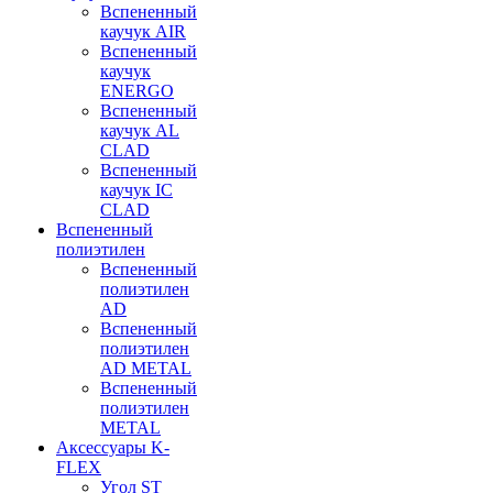
Вспененный
каучук AIR
Вспененный
каучук
ENERGO
Вспененный
каучук AL
CLAD
Вспененный
каучук IC
CLAD
Вспененный
полиэтилен
Вспененный
полиэтилен
AD
Вспененный
полиэтилен
AD METAL
Вспененный
полиэтилен
METAL
Аксессуары K-
FLEX
Угол ST