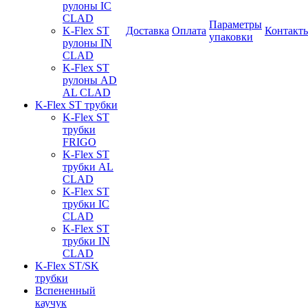
рулоны IC
CLAD
Параметры
K-Flex ST
Доставка
Оплата
Контакт
упаковки
рулоны IN
CLAD
K-Flex ST
рулоны AD
AL CLAD
K-Flex ST трубки
K-Flex ST
трубки
FRIGO
K-Flex ST
трубки AL
CLAD
K-Flex ST
трубки IC
CLAD
K-Flex ST
трубки IN
CLAD
K-Flex ST/SK
трубки
Вспененный
каучук