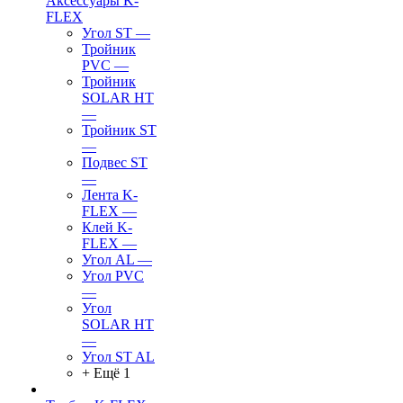
Аксессуары K-
FLEX
Угол ST
—
Тройник
PVC
—
Тройник
SOLAR HT
—
Тройник ST
—
Подвес ST
—
Лента K-
FLEX
—
Клей K-
FLEX
—
Угол AL
—
Угол PVC
—
Угол
SOLAR HT
—
Угол ST AL
+ Ещё 1