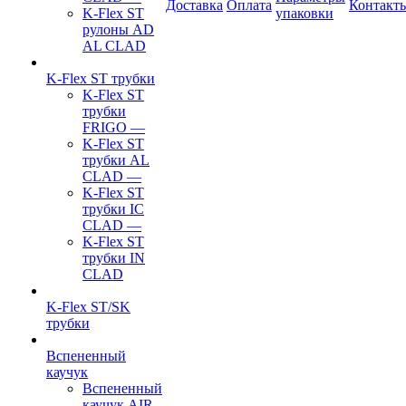
Доставка
Оплата
Контакт
K-Flex ST
упаковки
рулоны AD
AL CLAD
K-Flex ST трубки
K-Flex ST
трубки
FRIGO
—
K-Flex ST
трубки AL
CLAD
—
K-Flex ST
трубки IC
CLAD
—
K-Flex ST
трубки IN
CLAD
K-Flex ST/SK
трубки
Вспененный
каучук
Вспененный
каучук AIR