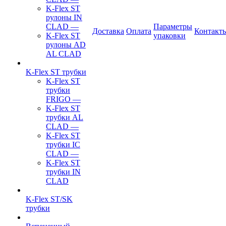
K-Flex ST
рулоны IN
CLAD
—
Параметры
Доставка
Оплата
Контакт
K-Flex ST
упаковки
рулоны AD
AL CLAD
K-Flex ST трубки
K-Flex ST
трубки
FRIGO
—
K-Flex ST
трубки AL
CLAD
—
K-Flex ST
трубки IC
CLAD
—
K-Flex ST
трубки IN
CLAD
K-Flex ST/SK
трубки