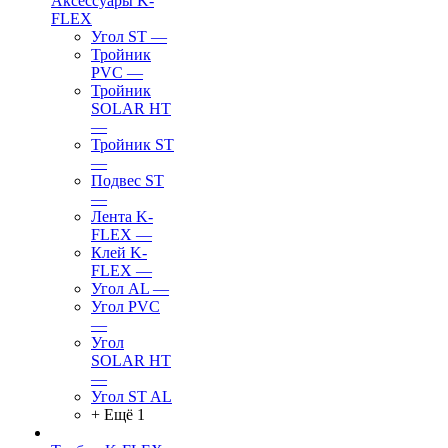
Аксессуары K-
FLEX
Угол ST
—
Тройник
PVC
—
Тройник
SOLAR HT
—
Тройник ST
—
Подвес ST
—
Лента K-
FLEX
—
Клей K-
FLEX
—
Угол AL
—
Угол PVC
—
Угол
SOLAR HT
—
Угол ST AL
+ Ещё 1