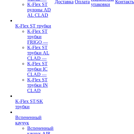
Доставка
Оплата
Контакт
K-Flex ST
упаковки
рулоны AD
AL CLAD
K-Flex ST трубки
K-Flex ST
трубки
FRIGO
—
K-Flex ST
трубки AL
CLAD
—
K-Flex ST
трубки IC
CLAD
—
K-Flex ST
трубки IN
CLAD
K-Flex ST/SK
трубки
Вспененный
каучук
Вспененный
каучук AIR