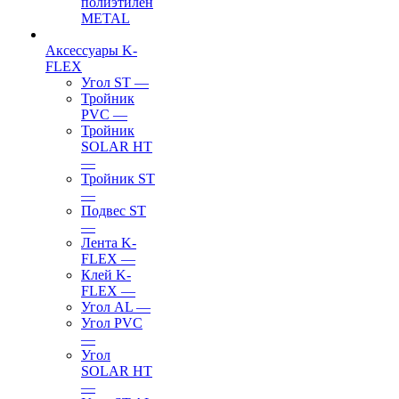
полиэтилен
METAL
Аксессуары K-
FLEX
Угол ST
—
Тройник
PVC
—
Тройник
SOLAR HT
—
Тройник ST
—
Подвес ST
—
Лента K-
FLEX
—
Клей K-
FLEX
—
Угол AL
—
Угол PVC
—
Угол
SOLAR HT
—