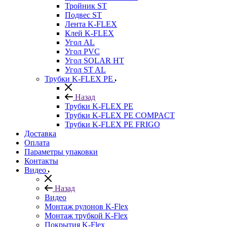
Тройник ST
Подвес ST
Лента K-FLEX
Клей K-FLEX
Угол AL
Угол PVC
Угол SOLAR HT
Угол ST AL
Трубки K-FLEX PE
Назад
Трубки K-FLEX PE
Трубки K-FLEX PE COMPACT
Трубки K-FLEX PE FRIGO
Доставка
Оплата
Параметры упаковки
Контакты
Видео
Назад
Видео
Монтаж рулонов K-Flex
Монтаж трубкой K-Flex
Покрытия K-Flex