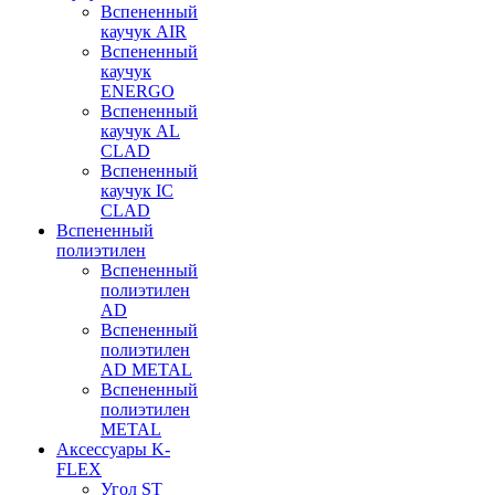
Вспененный
каучук AIR
Вспененный
каучук
ENERGO
Вспененный
каучук AL
CLAD
Вспененный
каучук IC
CLAD
Вспененный
полиэтилен
Вспененный
полиэтилен
AD
Вспененный
полиэтилен
AD METAL
Вспененный
полиэтилен
METAL
Аксессуары K-
FLEX
Угол ST