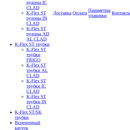
рулоны IC
CLAD
Параметры
K-Flex ST
Доставка
Оплата
Контакт
упаковки
рулоны IN
CLAD
K-Flex ST
рулоны AD
AL CLAD
K-Flex ST трубки
K-Flex ST
трубки
FRIGO
K-Flex ST
трубки AL
CLAD
K-Flex ST
трубки IC
CLAD
K-Flex ST
трубки IN
CLAD
K-Flex ST/SK
трубки
Вспененный
каучук