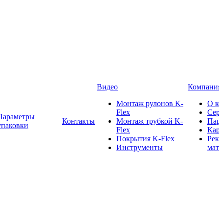
Видео
Компани
Монтаж рулонов K-
О 
Flex
Се
Параметры
Контакты
Монтаж трубкой K-
Па
упаковки
Flex
Кар
Покрытия K-Flex
Ре
Инструменты
ма