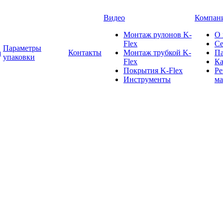
Видео
Компан
Монтаж рулонов K-
О 
Flex
С
Параметры
а
Контакты
Монтаж трубкой K-
П
упаковки
Flex
Ка
Покрытия K-Flex
Ре
Инструменты
ма