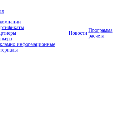
ия
компании
ертификаты
Программа
артнеры
Новости
расчета
рьера
кламно-информационные
териалы