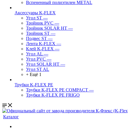
Вспененный полиэтилен METAL
Аксессуары K-FLEX
Угол ST
—
Тройник PVC
—
Тройник SOLAR HT
—
Тройник ST
—
Подвес ST
—
Лента K-FLEX
—
Клей K-FLEX
—
Угол AL
—
Угол PVC
—
Угол SOLAR HT
—
Угол ST AL
+ Ещё 1
Трубки K-FLEX PE
Трубки K-FLEX PE COMPACT
—
Трубки K-FLEX PE FRIGO
Каталог