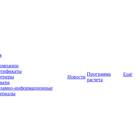
я
компании
ртификаты
Программа
Ещё
ртнеры
Новости
расчета
ьера
кламно-информационные
териалы