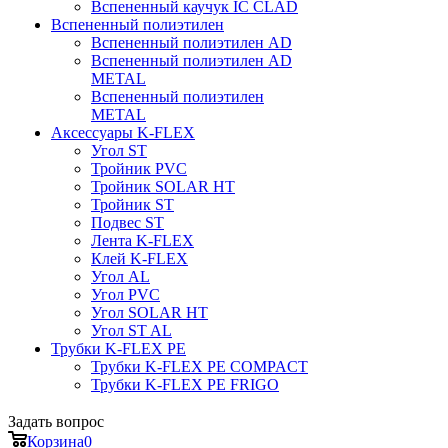
Вспененный каучук IC CLAD
Вспененный полиэтилен
Вспененный полиэтилен AD
Вспененный полиэтилен AD
METAL
Вспененный полиэтилен
METAL
Аксессуары K-FLEX
Угол ST
Тройник PVC
Тройник SOLAR HT
Тройник ST
Подвес ST
Лента K-FLEX
Клей K-FLEX
Угол AL
Угол PVC
Угол SOLAR HT
Угол ST AL
Трубки K-FLEX PE
Трубки K-FLEX PE COMPACT
Трубки K-FLEX PE FRIGO
Задать вопрос
Корзина
0